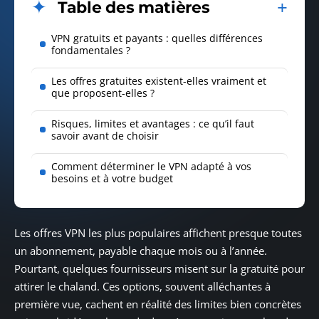
Table des matières
VPN gratuits et payants : quelles différences
fondamentales ?
Les offres gratuites existent-elles vraiment et
que proposent-elles ?
Risques, limites et avantages : ce qu’il faut
savoir avant de choisir
Comment déterminer le VPN adapté à vos
besoins et à votre budget
Les offres VPN les plus populaires affichent presque toutes
un abonnement, payable chaque mois ou à l’année.
Pourtant, quelques fournisseurs misent sur la gratuité pour
attirer le chaland. Ces options, souvent alléchantes à
première vue, cachent en réalité des limites bien concrètes