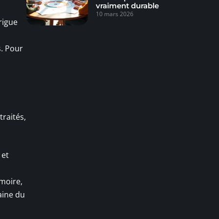
vraiment durable
10 mars 2026
rigue
s. Pour
traités,
 et
moire,
aine du