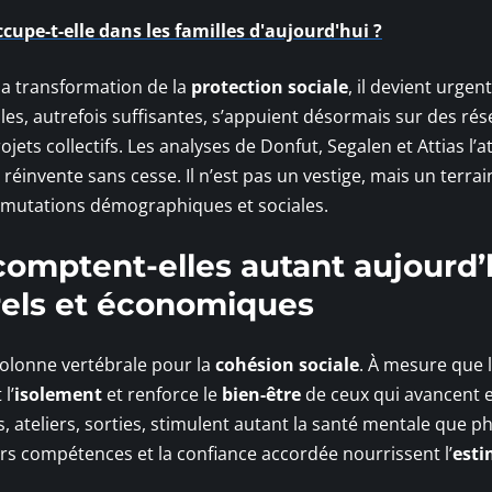
cupe-t-elle dans les familles d'aujourd'hui ?
la transformation de la
protection sociale
, il devient urgen
iales, autrefois suffisantes, s’appuient désormais sur des ré
rojets collectifs. Les analyses de Donfut, Segalen et Attias l’a
se réinvente sans cesse. Il n’est pas un vestige, mais un terrai
 mutations démographiques et sociales.
comptent-elles autant aujourd’
urels et économiques
lonne vertébrale pour la
cohésion sociale
. À mesure que 
l’
isolement
et renforce le
bien-être
de ceux qui avancent e
 ateliers, sorties, stimulent autant la santé mentale que p
urs compétences et la confiance accordée nourrissent l’
esti