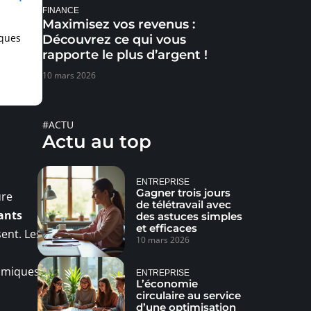
FINANCE
Maximisez vos revenus :
iques
Découvrez ce qui vous
rapporte le plus d’argent !
10 mars 2026
#ACTU
Actu au top
ENTREPRISE
Gagner trois jours
ure
de télétravail avec
ants
des astuces simples
et efficaces
ent. Les
10 mars 2026
omiques.
ENTREPRISE
L’économie
circulaire au service
d’une optimisation