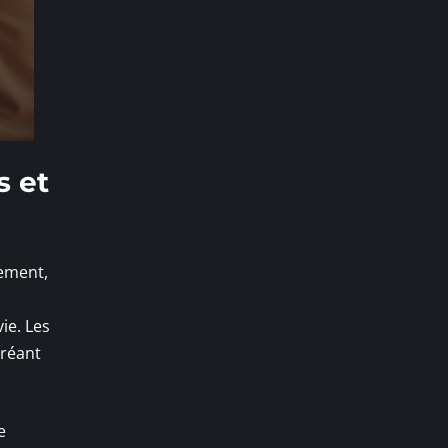
s et
gement,
,
ie. Les
créant
e