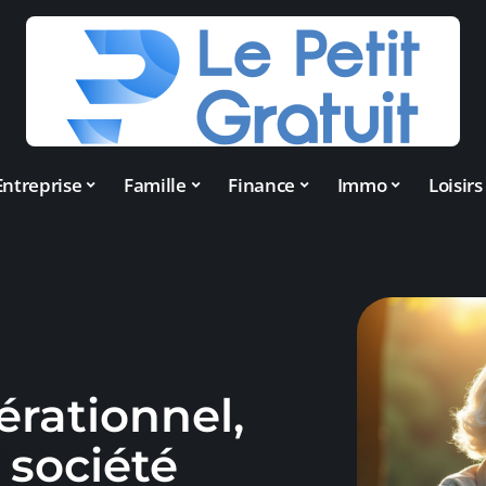
Entreprise
Famille
Finance
Immo
Loisirs
érationnel,
a société