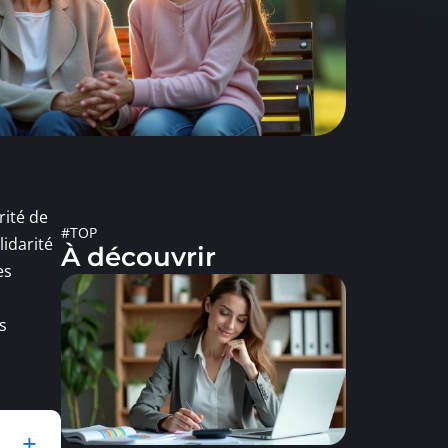
rité de
#TOP
lidarité
À découvrir
es
s