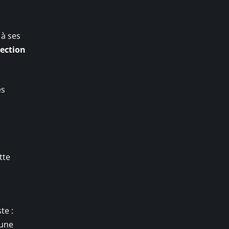
 à ses
ection
es
s
tte
te :
’une