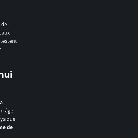
t de
seaux
ttestent
n
hui
la
n âge.
hysique.
me de