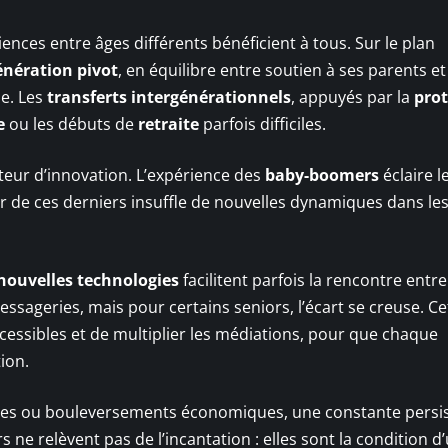
iences entre âges différents bénéficient à tous. Sur le plan
énération pivot
, en équilibre entre soutien à ses parents et
le. Les
transferts intergénérationnels
, appuyés par la
prot
e
ou les débuts de
retraite
parfois difficiles.
oteur d’innovation. L’expérience des
baby-boomers
éclaire l
ur de ces derniers insuffle de nouvelles dynamiques dans le
nouvelles technologies
facilitent parfois la rencontre entre
ssageries, mais pour certains seniors, l’écart se creuse. Ce
ccessibles et de multiplier les médiations, pour que chaque
ion.
elles ou bouleversements économiques, une constante persis
s ne relèvent pas de l’incantation : elles sont la condition d