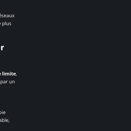
réseaux
e plus
r
 limite
,
 par un
oie
able,