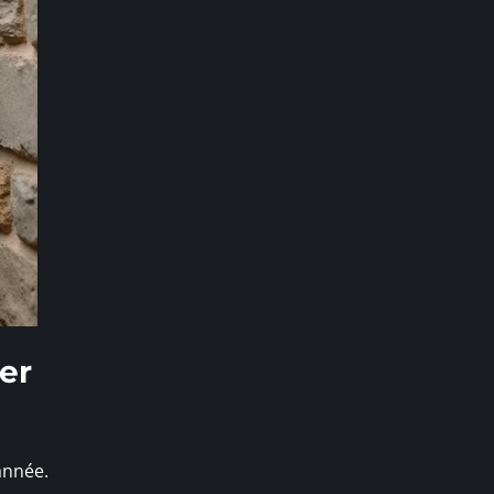
ger
 année.