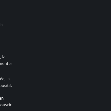
ls
 la
gmenter
e, ils
ositif.
ien
couvrir