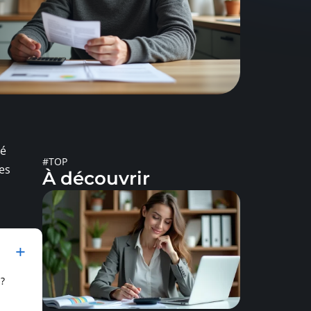
té
#TOP
es
À découvrir
?