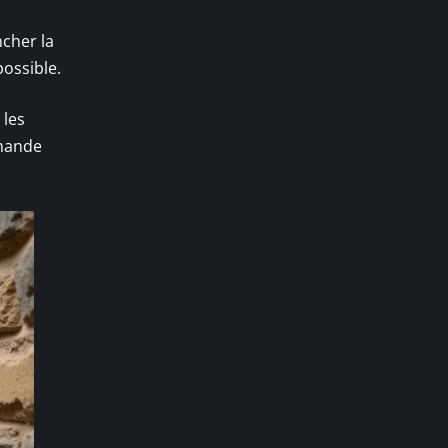
ncher la
ossible.
 les
emande