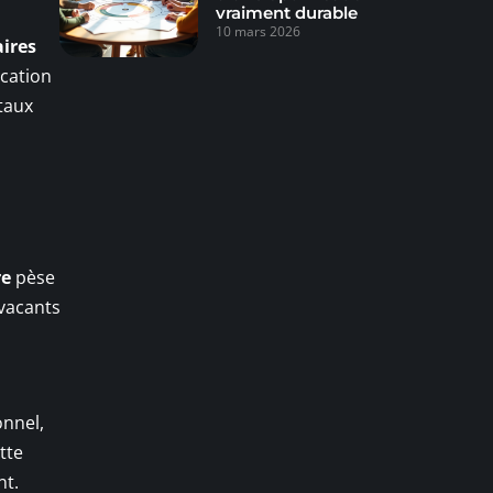
vraiment durable
10 mars 2026
ires
ocation
taux
re
pèse
 vacants
onnel,
tte
nt.