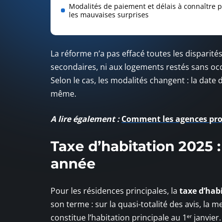
Modalités de paiement et délais à connaître p
les mauvaises surprises
La réforme n’a pas effacé toutes les disparité
secondaires, ni aux logements restés sans occ
Selon le cas, les modalités changent : la date 
même.
A lire également :
Comment les agences pro
Taxe d’habitation 2025 
année
Pour les résidences principales, la
taxe d’hab
son terme : sur la quasi-totalité des avis, la 
constitue l’habitation principale au 1ᵉʳ janvier.