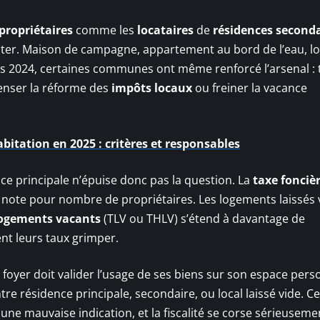
propriétaires
comme les
locataires
de
résidences seconda
iciter. Maison de campagne, appartement au bord de l’eau, l
Dès 2024, certaines communes ont même renforcé l’arsenal : 
enser la réforme des
impôts locaux
ou freiner la vacance
abitation en 2025 : critères et responsables
ce principale n’épuise donc pas la question. La
taxe fonciè
a note pour nombre de propriétaires. Les logements laissés
 logements vacants
(TLV ou THLV) s’étend à davantage de
nt leurs taux grimper.
oyer doit valider l’usage de ses biens sur son espace pers
ntre résidence principale, secondaire, ou local laissé vide. Ce
: une mauvaise indication, et la fiscalité se corse sérieuseme