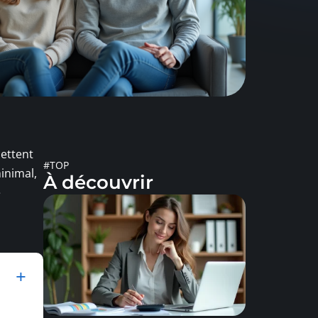
mettent
#TOP
inimal,
À découvrir
e