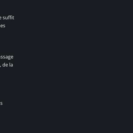
 suffit
mes
assage
 de la
ts