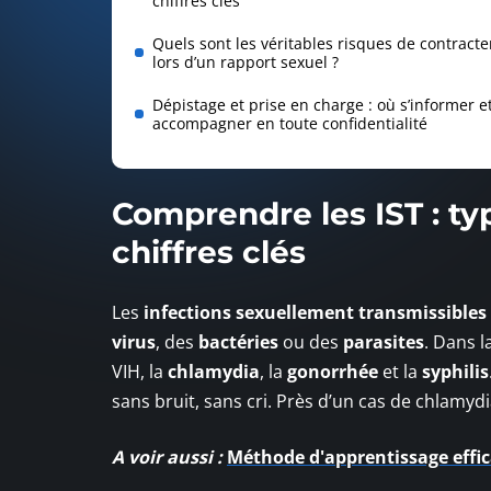
chiffres clés
Quels sont les véritables risques de contract
lors d’un rapport sexuel ?
Dépistage et prise en charge : où s’informer et
accompagner en toute confidentialité
Comprendre les IST : ty
chiffres clés
Les
infections sexuellement transmissibles
virus
, des
bactéries
ou des
parasites
. Dans l
VIH, la
chlamydia
, la
gonorrhée
et la
syphilis
sans bruit, sans cri. Près d’un cas de chlam
A voir aussi :
Méthode d'apprentissage efficac