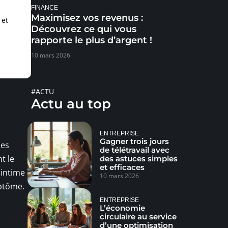
FINANCE
Maximisez vos revenus :
 et
Découvrez ce qui vous
rapporte le plus d’argent !
10 mars 2026
#ACTU
Actu au top
ENTREPRISE
Gagner trois jours
des
de télétravail avec
t le
des astuces simples
et efficaces
 intime
10 mars 2026
mptôme.
ENTREPRISE
L’économie
circulaire au service
d’une optimisation