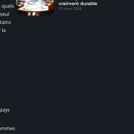
vraiment durable
, quels
10 mars 2026
 seul
tains
 la
 pays
 hommes