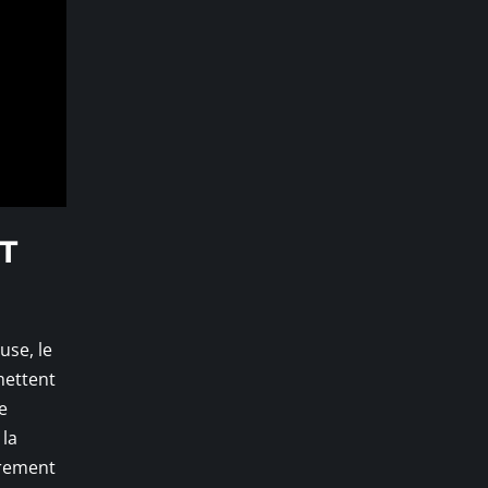
ST
use, le
mettent
e
 la
irement