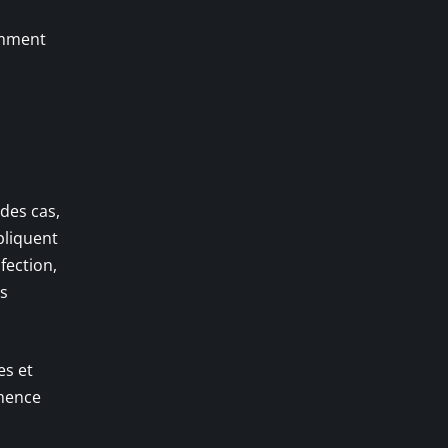
remment
 des cas,
pliquent
fection,
us
es et
mmence