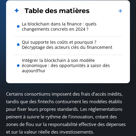
Table des matières
La blockchain dans la finance : quels
changements concrets en 2024 ?
Qui supporte les coûts et pourquoi ?
Décryptage des acteurs clés du financement
Intégrer la blockchain à son modèle
économique : des opportunités à saisir dès
aujourd’hui
Certains consortiums imposent des frais d’accès inédits,
tandis que des fintechs contournent les modèles établis
pour fixer leurs propres standards. Les réglementations
peinent à suivre le rythme de l’innovation, créant des
zones de flou sur la responsabilité effective des dépenses
et sur la valeur réelle des investissements.