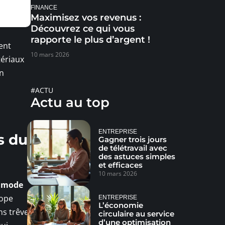
FINANCE
Maximisez vos revenus :
Découvrez ce qui vous
rapporte le plus d’argent !
ent
10 mars 2026
tériaux
on
#ACTU
Actu au top
ENTREPRISE
s du
Gagner trois jours
de télétravail avec
des astuces simples
et efficaces
10 mars 2026
a mode
rope
ENTREPRISE
L’économie
ns trêve
circulaire au service
d’une optimisation