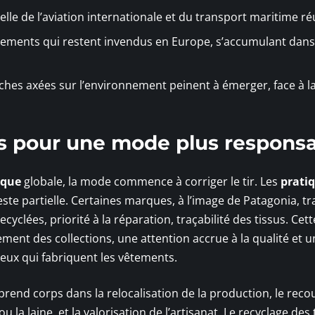
le de l’aviation internationale et du transport maritime ré
êtements qui restent invendus en Europe, s’accumulant dans
ches axées sur l’environnement peinent à émerger, face à l
s pour une mode plus respons
ique
globale, la mode commence à corriger le tir. Les
prati
te partielle. Certaines marques, à l’image de Patagonia, tr
cyclées, priorité à la réparation, traçabilité des tissus. Cet
ement des collections, une attention accrue à la qualité et u
ceux qui fabriquent les vêtements.
prend corps dans la relocalisation de la production, le reco
 la laine, et la valorisation de l’artisanat. Le recyclage des 