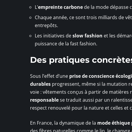
L’
empreinte carbone
de la mode dépasse cel
Chaque année, ce sont trois milliards de v
entrepôts.
Les initiatives de
slow fashion
et les démar
puissance de la fast fashion.
Des pratiques concrète
Sous l’effet d’une
prise de conscience écolog
durables
progressent, même si la mutation res
voie : vêtements conçus à partir de matières re
responsable
se traduit aussi par un ralentiss
respect renouvelé pour la nature et celles et 
En France, la dynamique de la
mode éthique
des fibres naturelles comme le lin, le chanvre ou