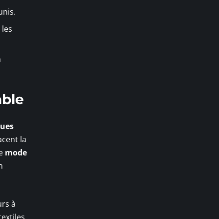
unis.
 les
a
able
ques
acent la
te
mode
n
urs à
textiles