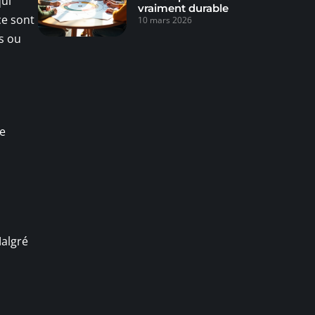
qui
vraiment durable
ce sont
10 mars 2026
s ou
re
Malgré