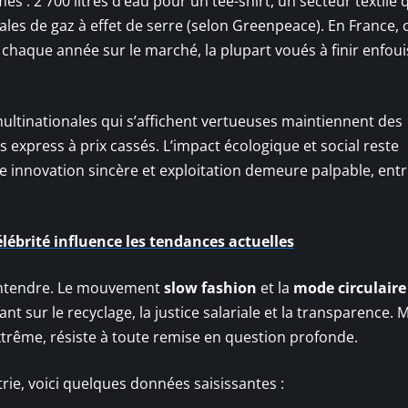
es : 2 700 litres d’eau pour un tee-shirt, un secteur textile 
es de gaz à effet de serre (selon Greenpeace). En France, 
haque année sur le marché, la plupart voués à finir enfoui
multinationales qui s’affichent vertueuses maintiennent des
s express à prix cassés. L’impact écologique et social reste
re innovation sincère et exploitation demeure palpable, ent
élébrité influence les tendances actuelles
entendre. Le mouvement
slow fashion
et la
mode circulaire
nt sur le recyclage, la justice salariale et la transparence. 
extrême, résiste à toute remise en question profonde.
trie, voici quelques données saisissantes :