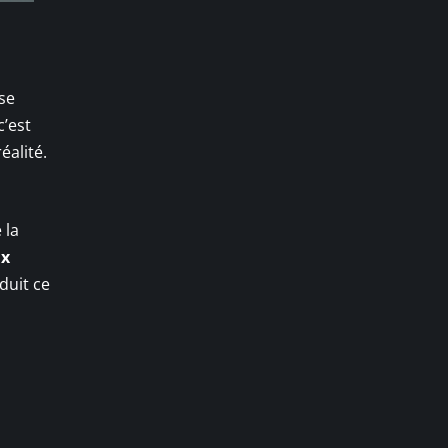
se
 c’est
éalité.
 la
ux
duit ce