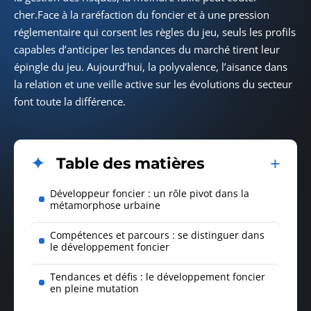
cher.Face à la raréfaction du foncier et à une pression
réglementaire qui corsent les règles du jeu, seuls les profils
capables d’anticiper les tendances du marché tirent leur
épingle du jeu. Aujourd’hui, la polyvalence, l’aisance dans
la relation et une veille active sur les évolutions du secteur
font toute la différence.
Table des matières
Développeur foncier : un rôle pivot dans la
métamorphose urbaine
Compétences et parcours : se distinguer dans
le développement foncier
Tendances et défis : le développement foncier
en pleine mutation